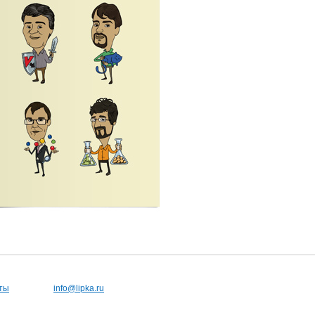
ты
info@lipka.ru